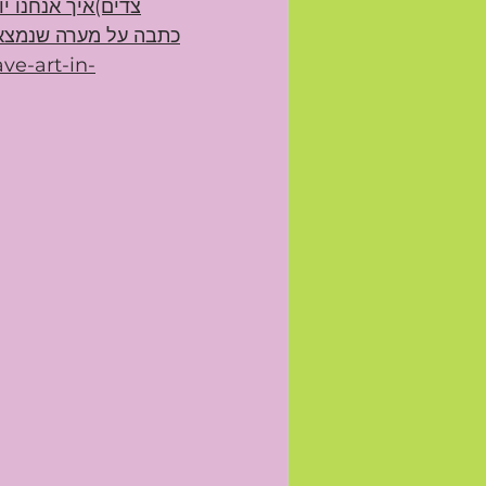
צדים)איך אנחנו יו
כתבה על מערה שנמצאה 
ve-art-in-