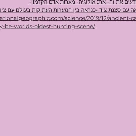
דעים את זה- ארכיאולוגיה- מערות אדם הקדמון- 
עם סצנת ציד -כנראה בין המערות העתיקות בעולם עם ציור
ationalgeographic.com/science/2019/12/ancient-ca
y-be-worlds-oldest-hunting-scene/