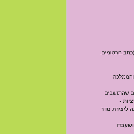
(כתב
 חרטומים 
והממלכה 
ם שהתושבים 
יות -
 ליצירת סדר 
שעבדו 