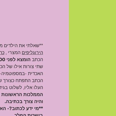
**שאלתי את הילדים מ
הירוגליפים
 המצרי , 
כת
הכתב 
הומצא לפני 5000 שנה.
שתי צורות אילו של הכ
האכדית -במספוטמיה- ה
הכתב התפתח כצורך של
העלו אליו, לשלוט בגי
הממלכות הראשונות ש
והיה צורך בכתיבה. 
**מי ידע לכתוב?- הא
בישרות המלך.