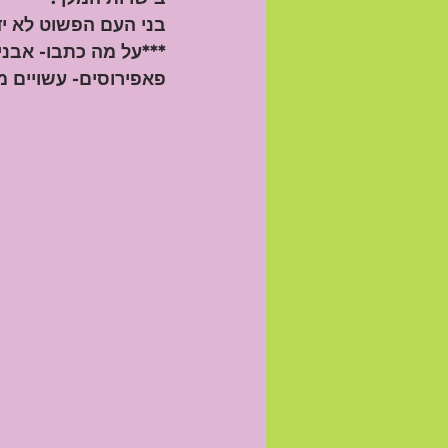
בני העם הפשוט לא יד
***על מה כתבו- אבנים
פאפירוסים- עשויים 