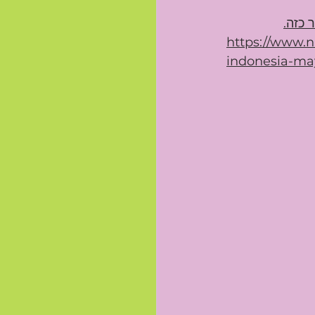
 כזה.
https://www.n
indonesia-ma