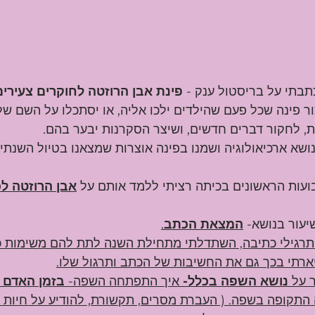
בתי על בריסטול ענק -
 פינת אבן הרוזטה לחוקרים צעירים
ר פינה שכל פעם שהילדים ילכו אליה, או יסתכלו על השם שלה
, לחקור דברים חדשים, ושיצר הסקרנות יבער בהם.
ושא ארכיאולוגיה ושמנו בפינה אוצרות שמצאנו בטיול השנתי.
עות הראשונים בכיתה רציתי ללמד אותם על 
אבן הרוזטה לכ
עור בנושא- 
המצאת הכתב
.
 תרגילי כתיבה, השתדלתי מתחילת השנה לתת להם משימות 
ארתי בכך גם את החשיבות של הכתב ותרגול שלו.
 על
 נושא השפה בכלל-
 איך התפתחה השפה-
 בזמן האדם 
התקופה בשפה. ( העברת מסרים, תקשורת, להודיע על חיות לצ