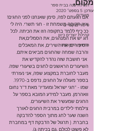
מקום.
תחילת שנה בבית ספר
עודכן:
5 בספט׳ 2020
מועדים
אם הגעתם לפה, סימן שאנחנו לפני החגים! 
איזו תקופה משמחת זו - חגי תשרי. היה לי 
סיפורים קצרים
ככ כיף ללמד בתקופה הזו את הכיתה. לכל 
קהילת יוצרים כיוון
חג יש את המנהגים, את הסמלים,את 
החינוך הדמוקרטי
הסיפורים, את השירים, את המאכלים 
והרבה שמחה שהחגים מביאים איתם.
 אני חושבת שזה נהדר להקדיש את 
השיעורים הראשונים לחגים בשיעורי שפה. 
מעבר לחוברת במקצוע שפה, אני נעזרתי 
בספר מעולה על החגים, נדפס ב-1970. 
שמו - "חגי ישראל ומועדיו" מאת ד"ר נחום 
וואהרמן. מעבר למידע המובא בספר על 
החגים שמעשיר את השיעורים. 
צילמתי לילדים במרבית החגים לאורך 
השנה שער לחג מתוך הספר להדבקה 
בחברת. ( תרגול של הדבקת דף במחברת 
לא פשוט לכולם ,גם בכיתה ג).