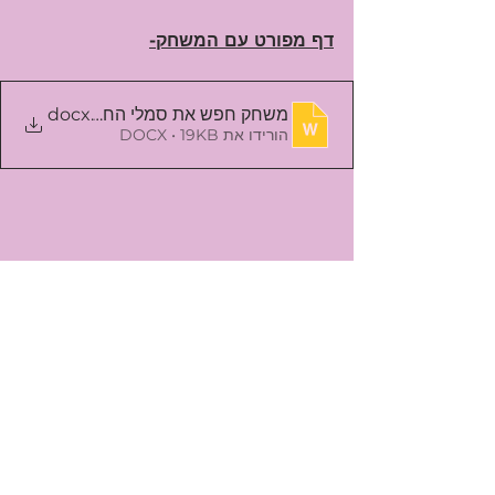
דף מפורט עם המשחק-
.docx
משחק חפש את סמלי החג -תשרי
הורידו את DOCX • 19KB