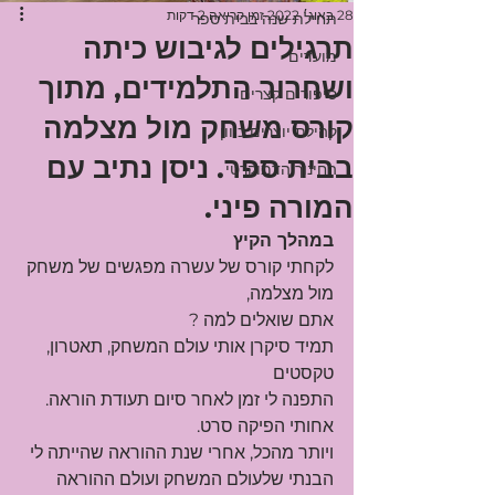
28 באוג׳ 2022
זמן קריאה 2 דקות
תחילת שנה בבית ספר
תרגילים לגיבוש כיתה
מועדים
ושחרור התלמידים, מתוך
סיפורים קצרים
קורס משחק מול מצלמה
קהילת יוצרים כיוון
בבית ספר. ניסן נתיב עם
החינוך הדמוקרטי
המורה פיני.
במהלך הקיץ
לקחתי קורס של עשרה מפגשים של משחק 
מול מצלמה,
אתם שואלים למה ?
תמיד סיקרן אותי עולם המשחק, תאטרון, 
טקסטים
התפנה לי זמן לאחר סיום תעודת הוראה.
אחותי הפיקה סרט.
ויותר מהכל, אחרי שנת ההוראה שהייתה לי 
הבנתי שלעולם המשחק ועולם ההוראה 