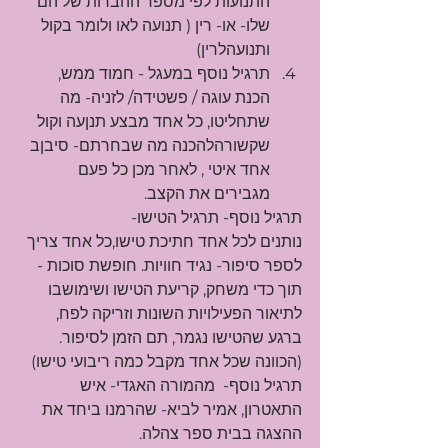
התנועות לפי מספר ההברות של הם 
שלו- או- רין ( תנועה לאו ולומר בקול 
ותנועהלרין)
תרגיל נוסף במעגל - חמוד ממש, 
הכנת עוגה / פשטידה/ לזניה- מה 
שתחליטו, כל אחד מבצע תנןעה וקול 
שקשורהלהכנה מה שבחרתם- סיבןב 
אחד איטי , לאחר מכן כל פעם 
מגבירים את הקצב.
תרגיל נוסף- תרגיל הטישו-
נותנים לכל אחד חתיכת טישו,כל אחד צריך 
לספר סיפור- נגיד חוויות. חופשת סוכות - 
תוך כדי משחק, קריעת הטישו ושימושבו 
לתיאור הפעילויות השונות וזריקה לפח, 
ברגע שהטישו נגמר, תם הזמן לסיפור.
(הכוונה שכל אחד מקבל כמה ריבועי טישו)
תרגיל נוסף-  מהמורה האגדי- איש 
התאטרון, אמיר לביא- שהרמנו ביחד את 
ההצגה בבית ספר צהלה.